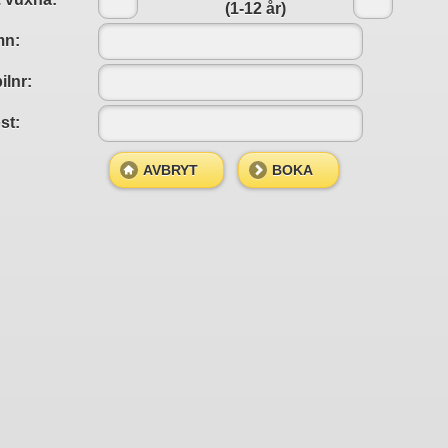
(1-12 år)
n:
ilnr:
st:
AVBRYT
BOKA