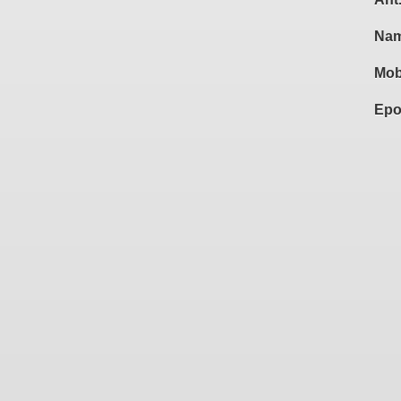
Nam
Mob
Epo