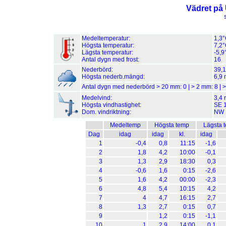
Vädret på
Medeltemperatur:
1,3
Högsta temperatur:
7,2°
Lägsta temperatur:
-5,9
Antal dygn med frost:
16
Nederbörd:
39,
Högsta nederb.mängd:
6,9 
Antal dygn med nederbörd > 20 mm:
0
| > 2 mm:
8
| 
Medelvind:
3,4 
Högsta vindhastighet:
SE 1
Dom. vindriktning:
NW
Medeltemp
Högsta temp
Lägsta 
Dag
idag
idag
kl.
idag
1
-0,4
0,8
11:15
-1,6
2
1,8
4,2
10:00
-0,1
3
1,3
2,9
18:30
0,3
4
-0,6
1,6
0:15
-2,6
5
1,6
4,2
00:00
-2,3
6
4,8
5,4
10:15
4,2
7
4
4,7
16:15
2,7
8
1,3
2,7
0:15
0,7
9
1,2
0:15
-1,1
10
1
2,9
14:00
0,1