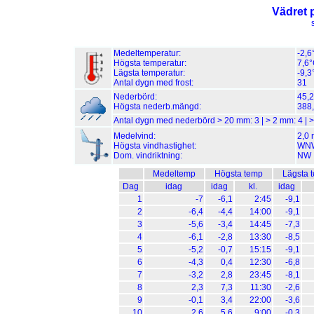
Vädret 
Medeltemperatur:
-2,6
Högsta temperatur:
7,6°
Lägsta temperatur:
-9,3
Antal dygn med frost:
31
Nederbörd:
45,
Högsta nederb.mängd:
388
Antal dygn med nederbörd > 20 mm:
3
| > 2 mm:
4
| 
Medelvind:
2,0 
Högsta vindhastighet:
WNW 
Dom. vindriktning:
NW
Medeltemp
Högsta temp
Lägsta 
Dag
idag
idag
kl.
idag
1
-7
-6,1
2:45
-9,1
2
-6,4
-4,4
14:00
-9,1
3
-5,6
-3,4
14:45
-7,3
4
-6,1
-2,8
13:30
-8,5
5
-5,2
-0,7
15:15
-9,1
6
-4,3
0,4
12:30
-6,8
7
-3,2
2,8
23:45
-8,1
8
2,3
7,3
11:30
-2,6
9
-0,1
3,4
22:00
-3,6
10
2,6
5,6
9:00
-0,3