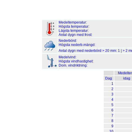
Medeltemperatur:
Högsta temperatur:
Lägsta temperatur:
Antal dygn med frost:
Nederbörd:
Högsta nederb.mängd:
Antal dygn med nederbörd > 20 mm:
1
| > 2 
Medelvind:
Högsta vindhastighet:
Dom. vindriktning:
Medelte
Dag
idag
1
2
3
4
5
6
7
8
9
10