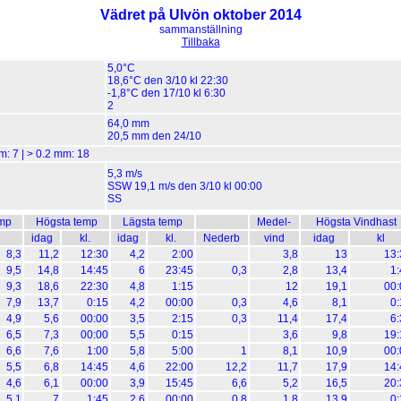
Vädret på Ulvön oktober 2014
sammanställning
Tillbaka
5,0°C
18,6°C den 3/10 kl 22:30
-1,8°C den 17/10 kl 6:30
2
64,0 mm
20,5 mm den 24/10
mm:
7
| > 0.2 mm:
18
5,3 m/s
SSW 19,1 m/s den 3/10 kl 00:00
SS
mp
Högsta temp
Lägsta temp
Medel-
Högsta Vindhast
idag
kl.
idag
kl.
Nederb
vind
idag
kl
8,3
11,2
12:30
4,2
2:00
3,8
13
13:
9,5
14,8
14:45
6
23:45
0,3
2,8
13,4
1:
9,3
18,6
22:30
4,8
1:15
12
19,1
00:
7,9
13,7
0:15
4,2
00:00
0,3
4,6
8,1
0:
4,9
5,6
00:00
3,5
2:15
0,3
11,4
17,4
6:
6,5
7,3
00:00
5,5
0:15
3,6
9,8
19:
6,6
7,6
1:00
5,8
5:00
1
8,1
10,9
00:
5,5
6,8
14:45
4,6
22:00
12,2
11,7
17,9
14:
4,6
6,1
00:00
3,9
15:45
6,6
5,2
16,5
20:
5,1
7
1:45
2,6
00:00
0,8
1,8
13,9
0: