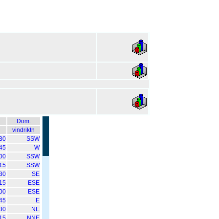
Dom.
vindriktn
30
SSW
45
W
00
SSW
15
SSW
30
SE
15
ESE
00
ESE
45
E
30
NE
15
NNE