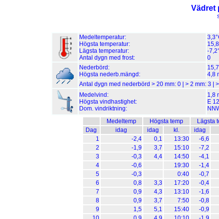
Vädret 
Medeltemperatur:
3,3
Högsta temperatur:
15,8
Lägsta temperatur:
-7,2
Antal dygn med frost:
0
Nederbörd:
15,
Högsta nederb.mängd:
4,8 
Antal dygn med nederbörd > 20 mm:
0
| > 2 mm:
3
| 
Medelvind:
1,8 
Högsta vindhastighet:
E 12
Dom. vindriktning:
NN
Medeltemp
Högsta temp
Lägsta 
Dag
idag
idag
kl.
idag
1
-2,4
0,1
13:30
-6,6
2
-1,9
3,7
15:10
-7,2
3
-0,3
4,4
14:50
-4,1
4
-0,6
19:30
-1,4
5
-0,3
0:40
-0,7
6
0,8
3,3
17:20
-0,4
7
0,9
4,3
13:10
-1,6
8
0,9
3,7
7:50
-0,8
9
1,5
5,1
15:40
-0,9
10
0,9
4,9
10:10
-1,9