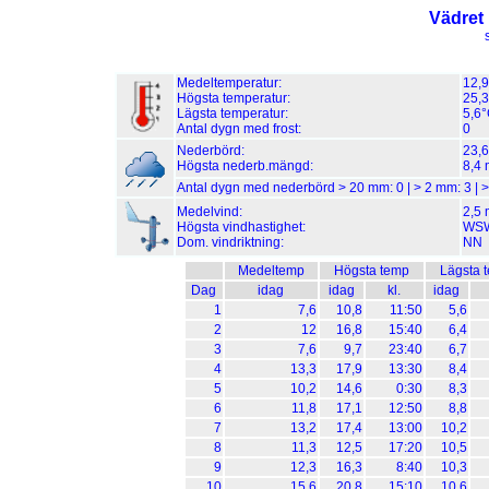
Vädret 
Medeltemperatur:
12,
Högsta temperatur:
25,3
Lägsta temperatur:
5,6°
Antal dygn med frost:
0
Nederbörd:
23,
Högsta nederb.mängd:
8,4 
Antal dygn med nederbörd > 20 mm:
0
| > 2 mm:
3
| 
Medelvind:
2,5 
Högsta vindhastighet:
WSW 
Dom. vindriktning:
NN
Medeltemp
Högsta temp
Lägsta 
Dag
idag
idag
kl.
idag
1
7,6
10,8
11:50
5,6
2
12
16,8
15:40
6,4
3
7,6
9,7
23:40
6,7
4
13,3
17,9
13:30
8,4
5
10,2
14,6
0:30
8,3
6
11,8
17,1
12:50
8,8
7
13,2
17,4
13:00
10,2
8
11,3
12,5
17:20
10,5
9
12,3
16,3
8:40
10,3
10
15,6
20,8
15:10
10,6