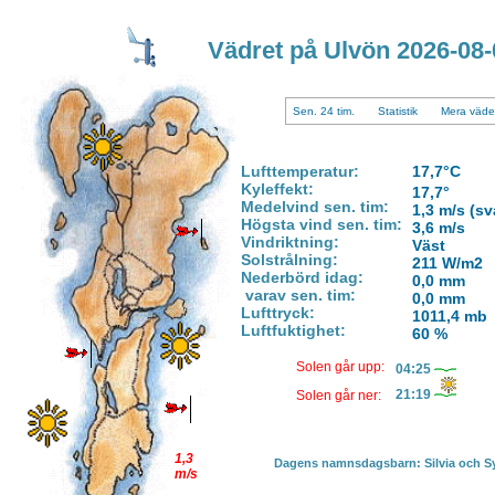
Vädret på Ulvön 2026-08-0
Sen. 24 tim.
Statistik
Mera väde
Lufttemperatur:
17,7°C
Kyleffekt:
17,7°
Medelvind sen. tim:
1,3 m/s
(sv
Högsta vind sen. tim:
3,6 m/s
Vindriktning:
Väst
Solstrålning:
211 W/m2
Nederbörd idag:
0,0 mm
varav sen. tim:
0,0 mm
Lufttryck:
1011,4 mb
Luftfuktighet:
60 %
Solen går upp:
04:25
21:19
Solen går ner:
1,3
Dagens namnsdagsbarn:
Silvia och S
m/s